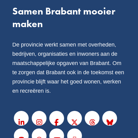
Samen Brabant mooier
maken
De provincie werkt samen met overheden,
bedrijven, organisaties en inwoners aan de
maatschappelijke opgaven van Brabant. Om
te zorgen dat Brabant ook in de toekomst een
provincie blijft waar het goed wonen, werken
en recreëren is.
V
o
LinkedIn
Instagram
Facebook
X
Threads
BlueSky
l