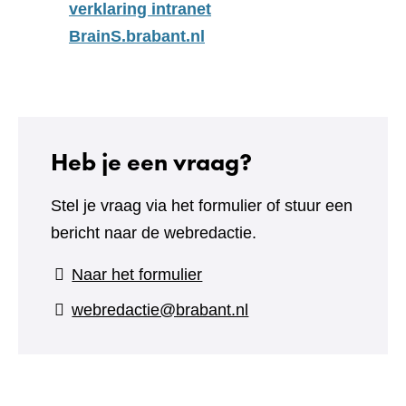
verklaring intranet
BrainS.brabant.nl
Heb je een vraag?
Stel je vraag via het formulier of stuur een
bericht naar de webredactie.
(verwijst
Naar het formulier
naar
webredactie@brabant.nl
een
andere
website)