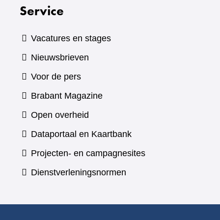
Service
Vacatures en stages
Nieuwsbrieven
Voor de pers
(verwijst
Brabant Magazine
naar
Open overheid
een
(verwijst
Dataportaal en Kaartbank
andere
naar
Projecten- en campagnesites
website)
een
Dienstverleningsnormen
andere
website)