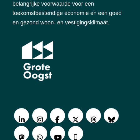
belangrijke voorwaarde voor een
toekomstbestendige economie en een goed
en gezond woon- en vestigingsklimaat.
V
o
LinkedIn
Instagram
Facebook
X
Threads
BlueSky
l