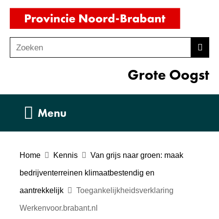
Ga
(naar
naar
homepag
de
Zoeken
Z
Zoek
inhoud
o
Grote Oogst
e
k
e
Uitklappen
Menu
n
Home
Kennis
Van grijs naar groen: maak
bedrijventerreinen klimaatbestendig en
aantrekkelijk
Toegankelijkheidsverklaring
Werkenvoor.brabant.nl