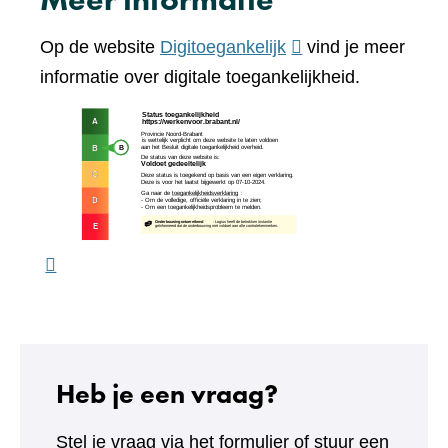
andere
(verwijst
Op de website
Digitoegankelijk
vind je meer
website)
naar
informatie over digitale toegankelijkheid.
een
(verw
andere
naar
website)
een
ande
webs
Heb je een vraag?
Stel je vraag via het formulier of stuur een