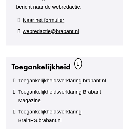
bericht naar de webredactie.
(verwijst
Naar het formulier
naar
webredactie@brabant.nl
een
andere
website)
Toegankelijkheid
Toegankelijkheidsverklaring brabant.nl
Toegankelijkheidsverklaring Brabant
Magazine
Toegankelijkheidsverklaring
BrainPS.brabant.nl