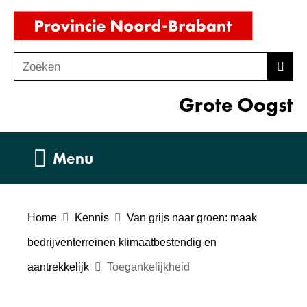
Ga
(naar
naar
homepag
de
Zoeken
Z
Zoek
inhoud
o
Grote Oogst
e
k
e
Uitklappen
Menu
n
Home
Kennis
Van grijs naar groen: maak
bedrijventerreinen klimaatbestendig en
aantrekkelijk
Toegankelijkheid