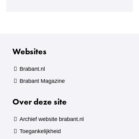
een
andere
website)
Websites
Brabant.nl
(verwijst
Brabant Magazine
naar
Over deze site
een
andere
website)
Archief website brabant.nl
Toegankelijkheid