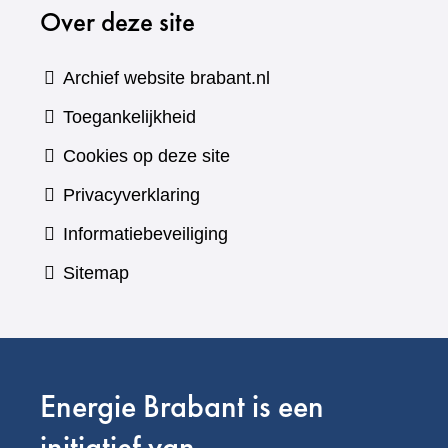
Over deze site
een
andere
website)
Archief website brabant.nl
Toegankelijkheid
Cookies op deze site
Privacyverklaring
Informatiebeveiliging
Sitemap
Energie Brabant is een
initiatief van