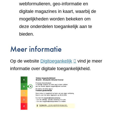
webformulieren, geo-informatie en
digitale magazines in kaart, waarbij de
mogelijkheden worden bekeken om
deze onderdelen toegankelijk aan te
bieden.
Meer informatie
(verwijst
Op de website
Digitoegankelijk
vind je meer
naar
informatie over digitale toegankelijkheid.
een
(verw
andere
naar
website)
een
ande
webs