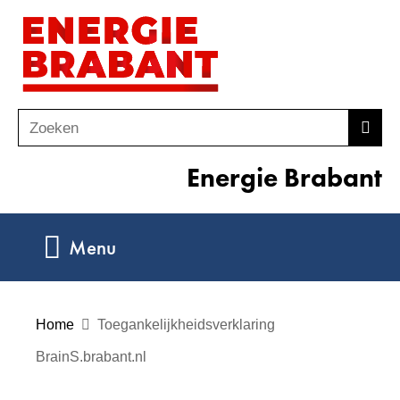
Ga
(naar
naar
homepage)
de
inhoud
Zoeken
Z
Zoek
o
Energie Brabant
e
k
e
Uitklappen
Menu
n
Home
Toegankelijkheidsverklaring
BrainS.brabant.nl