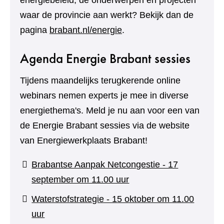
energiebeleid, de onderwerpen en projecten
waar de provincie aan werkt? Bekijk dan de
pagina
brabant.nl/energie
.
Agenda Energie Brabant sessies
Tijdens maandelijks terugkerende online
webinars nemen experts je mee in diverse
energiethema's. Meld je nu aan voor een van
de Energie Brabant sessies via de website
van Energiewerkplaats Brabant!
Brabantse Aanpak Netcongestie - 17
(verwijst
september om 11.00 uur
naar
Waterstofstrategie - 15 oktober om 11.00
een
(verwijst
uur