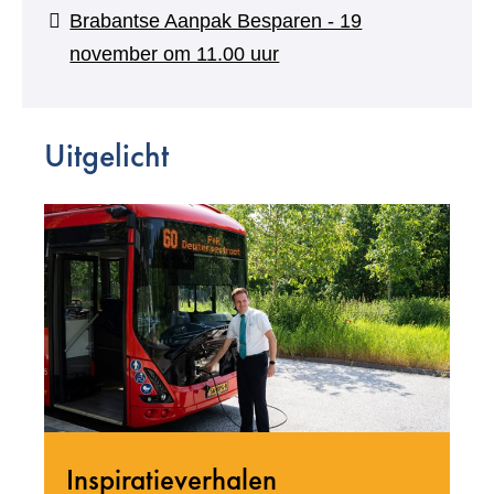
andere
naar
Brabantse Aanpak Besparen - 19
website)
een
(verwijst
november om 11.00 uur
andere
naar
website)
een
Uitgelicht
andere
website)
Inspiratieverhalen