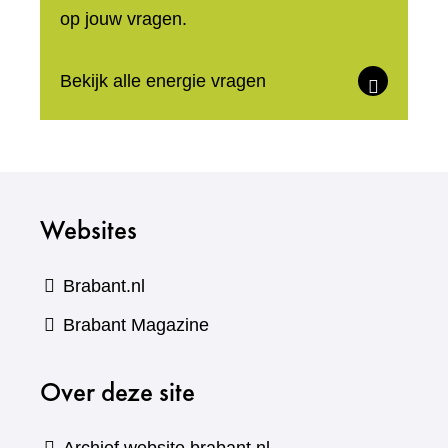
op jouw vragen.
Bekijk alle energie vragen
Websites
Brabant.nl
(verwijst
Brabant Magazine
naar
Over deze site
een
andere
website)