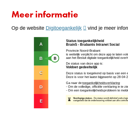
Meer informatie
(verwijst
Op de website
Digitoegankelijk
vind je meer infor
naar
een
andere
website)