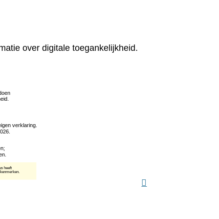
matie over digitale toegankelijkheid.
(verwijst
naar
een
andere
website)