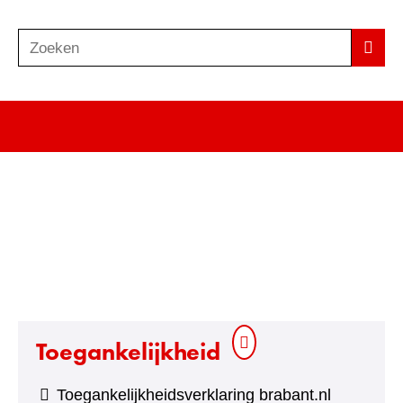
Zoeken
Z
Zoek
o
e
k
e
n
Toegankelijkheid
Toegankelijkheidsverklaring brabant.nl