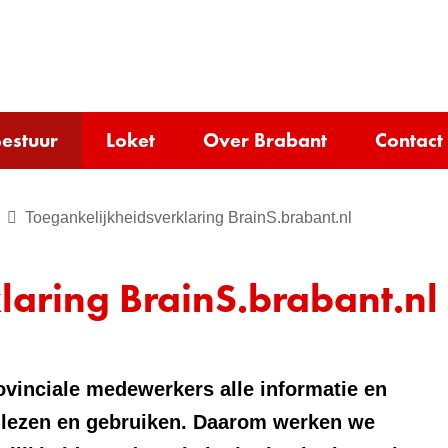
Ga
naar
e)
de
inhoud
estuur
Loket
Over Brabant
Contact
Toegankelijkheidsverklaring BrainS.brabant.nl
laring BrainS.brabant.nl
ovinciale medewerkers alle informatie en
n lezen en gebruiken. Daarom werken we