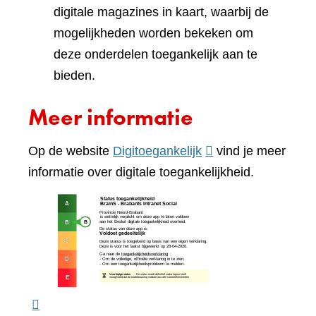
digitale magazines in kaart, waarbij de
mogelijkheden worden bekeken om
deze onderdelen toegankelijk aan te
bieden.
Meer informatie
(verwijst
Op de website
Digitoegankelijk
vind je meer
naar
informatie over digitale toegankelijkheid.
een
(verw
andere
naar
website)
een
ande
webs