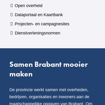
naar
Open overheid
een
(verwijst
Dataportaal en Kaartbank
andere
naar
Projecten- en campagnesites
website)
een
Dienstverleningsnormen
andere
website)
Samen Brabant mooier
maken
De provincie werkt samen met overheden,
bedrijven, organisaties en inwoners aan de
maatschappelijke opgaven van Brabant. Om