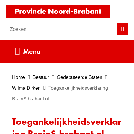
Ga
(naar
naar
homepag
de
Zoeken
Z
Zoek
inhoud
o
e
Uitklappen
Menu
k
e
n
Home
Bestuur
Gedeputeerde Staten
Wilma Dirken
Toegankelijkheidsverklaring
BrainS.brabant.nl
Toegankelijkheidsverklar
ing BrainS.brabant.nl