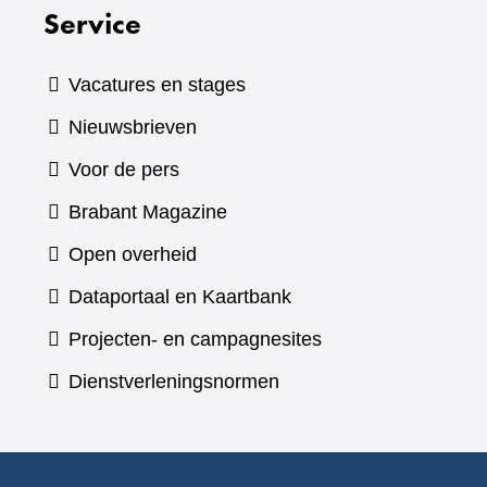
Service
Vacatures en stages
Nieuwsbrieven
Voor de pers
(verwijst
Brabant Magazine
naar
Open overheid
een
(verwijst
Dataportaal en Kaartbank
andere
naar
Projecten- en campagnesites
website)
een
Dienstverleningsnormen
andere
website)