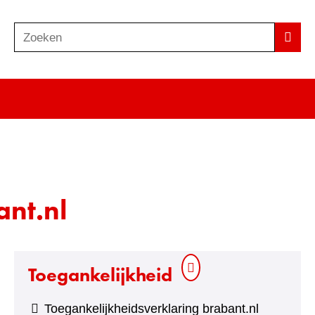
Zoeken
Z
Zoek
o
e
k
e
n
nt.nl
Toegankelijkheid
Toegankelijkheidsverklaring brabant.nl