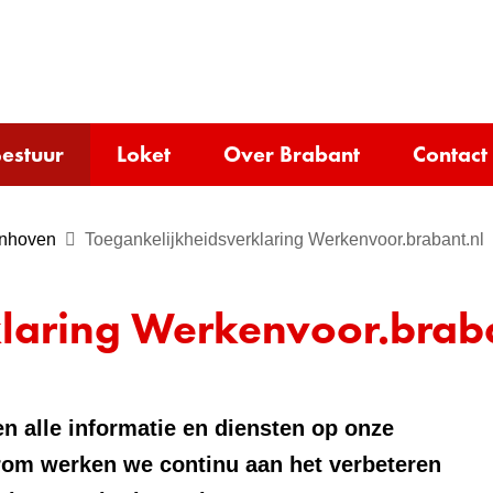
Ga
naar
e)
de
inhoud
estuur
Loket
Over Brabant
Contact
nhoven
Toegankelijkheidsverklaring Werkenvoor.brabant.nl
laring Werkenvoor.braba
n alle informatie en diensten op onze
rom werken we continu aan het verbeteren