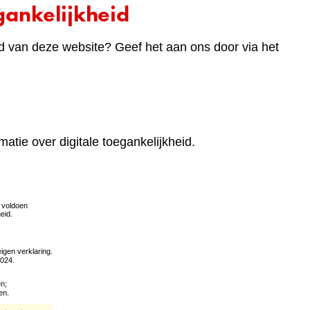
ankelijkheid
d van deze website? Geef het aan ons door via het
matie over digitale toegankelijkheid.
(verwijst
naar
een
andere
website)