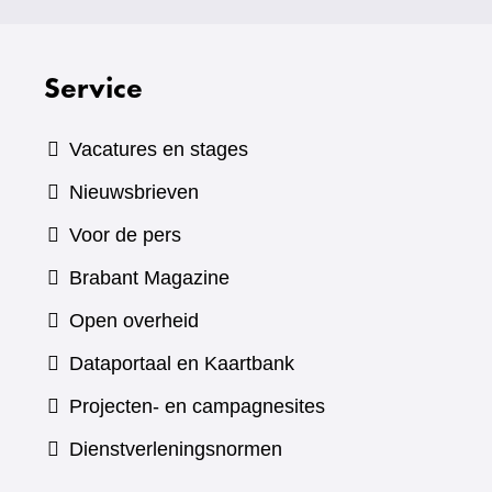
Service
Vacatures en stages
Nieuwsbrieven
Voor de pers
(verwijst
Brabant Magazine
naar
Open overheid
een
(verwijst
Dataportaal en Kaartbank
andere
naar
Projecten- en campagnesites
website)
een
Dienstverleningsnormen
andere