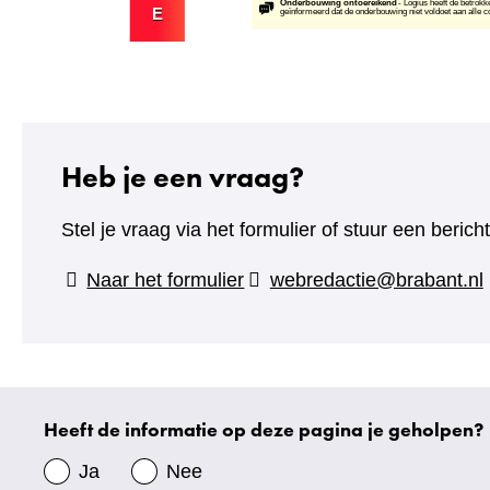
Heb je een vraag?
Stel je vraag via het formulier of stuur een beric
(verwijst
Naar het formulier
webredactie@brabant.nl
naar
een
andere
website)
Heeft de informatie op deze pagina je geholpen?
Uw
gegevens
Ja
Nee