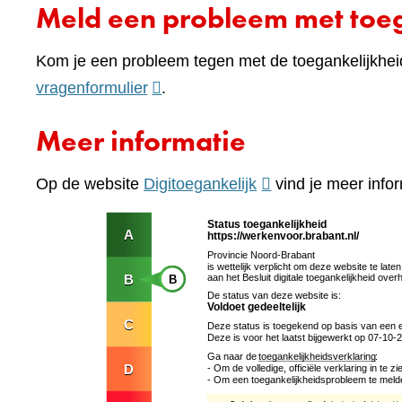
Meld een probleem met toeg
Kom je een probleem tegen met de toegankelijkhei
(verwijst
vragenformulier
.
naar
Meer informatie
een
andere
(verwijst
Op de website
Digitoegankelijk
vind je meer infor
website)
naar
een
andere
website)