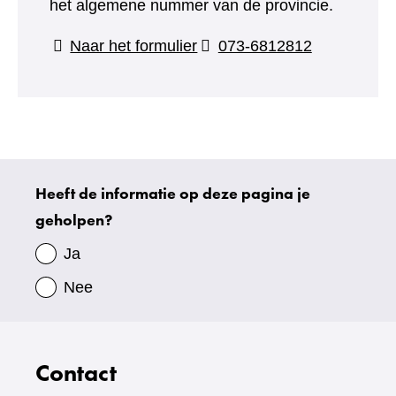
het algemene nummer van de provincie.
(verwijst
Naar het formulier
073-6812812
naar
een
andere
website)
Heeft de informatie op deze pagina je
Uw
geholpen?
gegevens
Ja
Nee
Contact