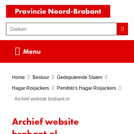
Ga
(naar
naar
homepag
de
Zoeken
Z
Zoek
inhoud
o
e
Uitklappen
Menu
k
e
n
Home
Bestuur
Gedeputeerde Staten
Hagar Roijackers
Persfoto's Hagar Roijackers
Archief website brabant.nl
Archief website
brabant.nl