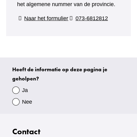
het algemene nummer van de provincie.
(verwijst
Naar het formulier
073-6812812
naar
een
andere
website)
Heeft de informatie op deze pagina je
Uw
geholpen?
gegevens
Ja
Nee
Contact