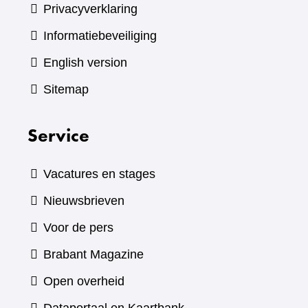
Privacyverklaring
Informatiebeveiliging
English version
Sitemap
Service
Vacatures en stages
Nieuwsbrieven
Voor de pers
(verwijst
Brabant Magazine
naar
Open overheid
een
(verwijst