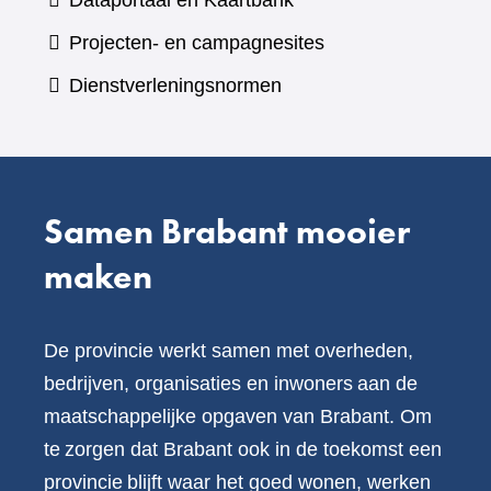
Dataportaal en Kaartbank
andere
naar
Projecten- en campagnesites
website)
een
Dienstverleningsnormen
andere
website)
Samen Brabant mooier
maken
De provincie werkt samen met overheden,
bedrijven, organisaties en inwoners aan de
maatschappelijke opgaven van Brabant. Om
te zorgen dat Brabant ook in de toekomst een
provincie blijft waar het goed wonen, werken