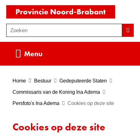
Ga
(naar
naar
homepag
de
Zoeken
Z
Zoek
inhoud
o
e
Uitklappen
Menu
k
e
n
Home
Bestuur
Gedeputeerde Staten
Commissaris van de Koning Ina Adema
Persfoto's Ina Adema
Cookies op deze site
Cookies op deze site