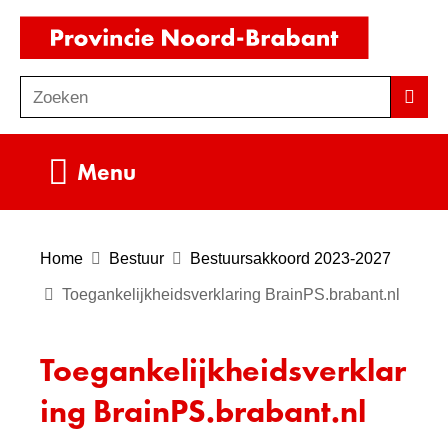
Ga
(naar
naar
homepag
de
Zoeken
Z
Zoek
inhoud
o
e
Uitklappen
Menu
k
e
n
Home
Bestuur
Bestuursakkoord 2023-2027
Toegankelijkheidsverklaring BrainPS.brabant.nl
Toegankelijkheidsverklar
ing BrainPS.brabant.nl