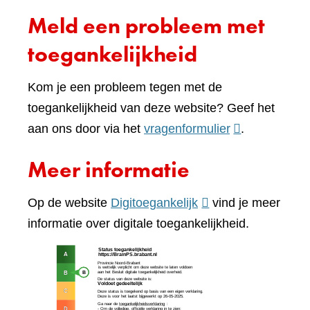
Meld een probleem met
toegankelijkheid
Kom je een probleem tegen met de
toegankelijkheid van deze website? Geef het
(verwijst
aan ons door via het
vragenformulier
.
naar
Meer informatie
een
andere
(verwijst
Op de website
Digitoegankelijk
vind je meer
website)
naar
informatie over digitale toegankelijkheid.
een
(verw
andere
naar
website)
een