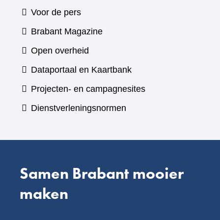
Voor de pers
(verwijst
Brabant Magazine
naar
Open overheid
een
(verwijst
Dataportaal en Kaartbank
andere
naar
Projecten- en campagnesites
website)
een
Dienstverleningsnormen
andere
website)
Samen Brabant mooier
maken