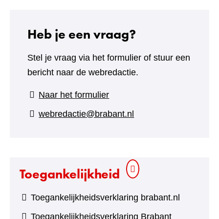
Heb je een vraag?
Stel je vraag via het formulier of stuur een
bericht naar de webredactie.
(verwijst
Naar het formulier
naar
webredactie@brabant.nl
een
andere
website)
Toegankelijkheid
Toegankelijkheidsverklaring brabant.nl
Toegankelijkheidsverklaring Brabant