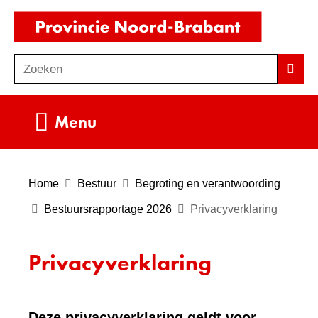
Ga
(naar
naar
homepag
de
Zoeken
Z
Zoek
inhoud
o
e
Uitklappen
Menu
k
e
n
Home
Bestuur
Begroting en verantwoording
Bestuursrapportage 2026
Privacyverklaring
Privacyverklaring
Deze privacyverklaring geldt voor