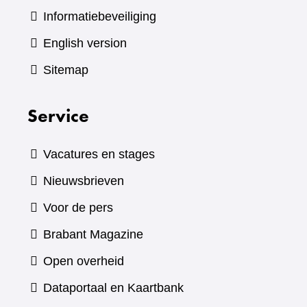
Informatiebeveiliging
English version
Sitemap
Service
Vacatures en stages
Nieuwsbrieven
Voor de pers
(verwijst
Brabant Magazine
naar
Open overheid
een
(verwijst
Dataportaal en Kaartbank
andere