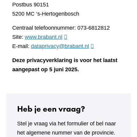
Postbus 90151
5200 MC ‘s-Hertogenbosch
Centraal telefoonnummer: 073-6812812
(verwijst
Site:
www.brabant.nl
naar
E-mail:
dataprivacy@brabant.nl
een
Deze privacyverklaring is voor het laatst
andere
aangepast op 5 juni 2025.
website)
Heb je een vraag?
Stel je vraag via het formulier of bel naar
het algemene nummer van de provincie.