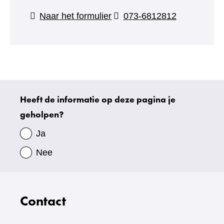
(verwijst
Naar het formulier
073-6812812
naar
een
andere
website)
Heeft de informatie op deze pagina je
Uw
geholpen?
gegevens
Ja
Nee
Contact