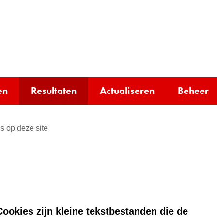
Ga
naar
e)
de
inhoud
en
Resultaten
Actualiseren
Beheer
s op deze site
ookies zijn kleine tekstbestanden die de