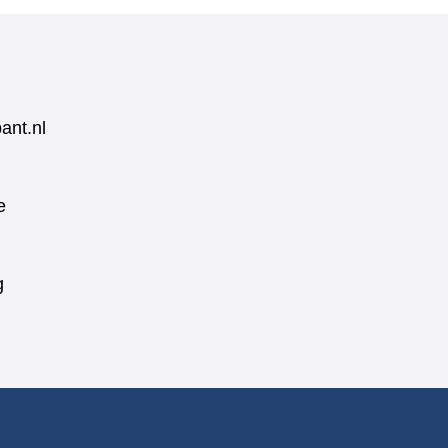
ant.nl
e
g