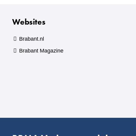
Websites
Brabant.nl
(verwijst
Brabant Magazine
naar
een
andere
website)