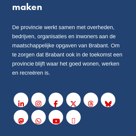
maken
De provincie werkt samen met overheden,
bedrijven, organisaties en inwoners aan de
maatschappelijke opgaven van Brabant. Om
te zorgen dat Brabant ook in de toekomst een
provincie blijft waar het goed wonen, werken
en recreëren is.
V
o
LinkedIn
Instagram
Facebook
X
Threads
BlueSky
l
g
Mastodon
Whatsapp
Youtube
Podcasts