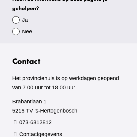
geholpen?
gegevens
Ja
Nee
Contact
Het provinciehuis is op werkdagen geopend
van 7.00 uur tot 18.00 uur.
Brabantlaan 1
5216 TV 's-Hertogenbosch
073-6812812
Contactgegevens