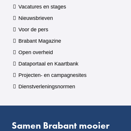
Vacatures en stages
Nieuwsbrieven
Voor de pers
(verwijst
Brabant Magazine
naar
Open overheid
een
(verwijst
Dataportaal en Kaartbank
andere
naar
Projecten- en campagnesites
website)
een
Dienstverleningsnormen
andere
website)
Samen Brabant mooier