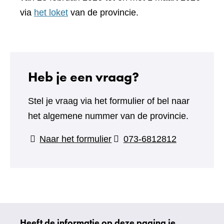
andere
via
het loket
van de provincie.
website)
Heb je een vraag?
Stel je vraag via het formulier of bel naar
het algemene nummer van de provincie.
(verwijst
Naar het formulier
073-6812812
naar
een
andere
website)
Heeft de informatie op deze pagina je
Uw