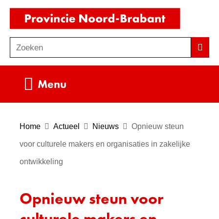
Ga
(naar
naar
homepag
de
Zoeken
Z
Zoek
inhoud
o
e
Uitklappen
Menu
k
e
n
Home
Actueel
Nieuws
Opnieuw steun
voor culturele makers en organisaties in zakelijke
ontwikkeling
Opnieuw steun voor
culturele makers en