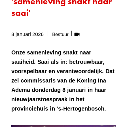
'samenleving snakt naar
saai'
Bevat
8 januari 2026
Bestuur
visueel
element:
Onze samenleving snakt naar
Video
saaiheid. Saai als in: betrouwbaar,
voorspelbaar en verantwoordelijk. Dat
zei commissaris van de Koning Ina
Adema donderdag 8 januari in haar
nieuwjaarstoespraak in het
provinciehuis in ’s-Hertogenbosch.