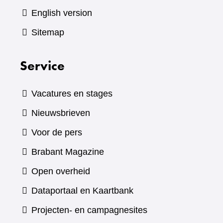
English version
Sitemap
Service
Vacatures en stages
Nieuwsbrieven
Voor de pers
(verwijst
Brabant Magazine
naar
Open overheid
een
(verwijst
Dataportaal en Kaartbank
andere
naar
Projecten- en campagnesites
website)
een