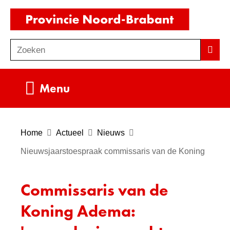
Ga
(naar
naar
homepag
de
Zoeken
Z
Zoek
inhoud
o
e
Uitklappen
Menu
k
e
n
Home
Actueel
Nieuws
Nieuwsjaarstoespraak commissaris van de Koning
Commissaris van de
Koning Adema: