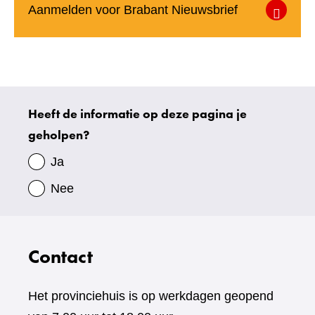
(verwijst
Aanmelden voor Brabant Nieuwsbrief
naar
een
andere
website)
Heeft de informatie op deze pagina je
Uw
geholpen?
gegevens
Ja
Nee
Contact
Het provinciehuis is op werkdagen geopend