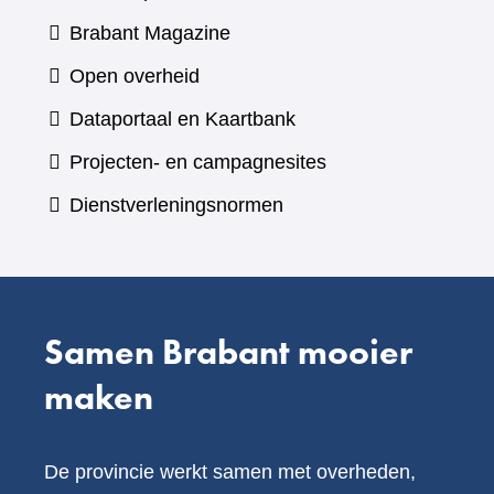
(verwijst
Brabant Magazine
naar
Open overheid
een
(verwijst
Dataportaal en Kaartbank
andere
naar
Projecten- en campagnesites
website)
een
Dienstverleningsnormen
andere
website)
Samen Brabant mooier
maken
De provincie werkt samen met overheden,