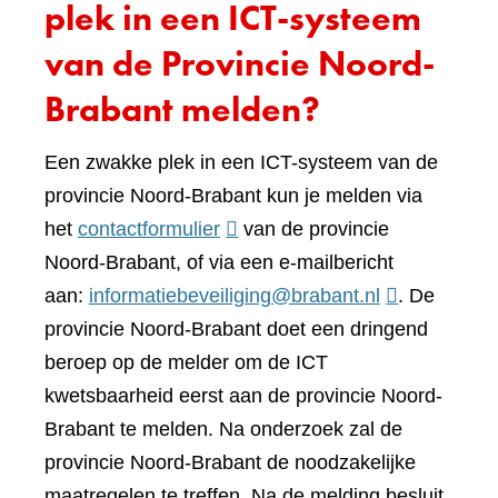
plek in een ICT-systeem
van de Provincie Noord-
Brabant melden?
Een zwakke plek in een ICT-systeem van de
provincie Noord-Brabant kun je melden via
(verwijst
het
contactformulier
van de provincie
naar
Noord-Brabant, of via een e-mailbericht
een
aan:
informatiebeveiliging@brabant.nl
. De
andere
provincie Noord-Brabant doet een dringend
website)
beroep op de melder om de ICT
kwetsbaarheid eerst aan de provincie Noord-
Brabant te melden. Na onderzoek zal de
provincie Noord-Brabant de noodzakelijke
maatregelen te treffen. Na de melding besluit