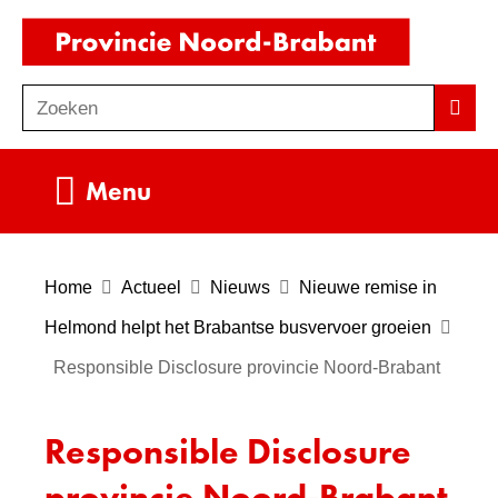
Ga
(naar
naar
homepag
de
Zoeken
Z
Zoek
inhoud
o
e
Uitklappen
Menu
k
e
n
Home
Actueel
Nieuws
Nieuwe remise in
Helmond helpt het Brabantse busvervoer groeien
Responsible Disclosure provincie Noord-Brabant
Responsible Disclosure
provincie Noord-Brabant