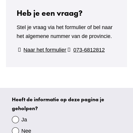
Heb je een vraag?
Stel je vraag via het formulier of bel naar
het algemene nummer van de provincie.
(verwijst
Naar het formulier
073-6812812
naar
een
andere
website)
Heeft de informatie op deze pagina je
Uw
geholpen?
gegevens
Ja
Nee