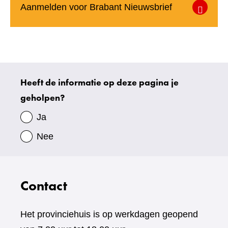
(verwijst
Aanmelden voor Brabant Nieuwsbrief
naar
een
andere
website)
Heeft de informatie op deze pagina je
Uw
geholpen?
gegevens
Ja
Nee
Contact
Het provinciehuis is op werkdagen geopend