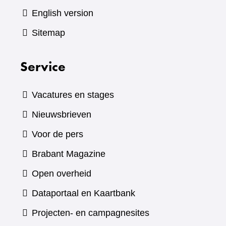
English version
Sitemap
Service
Vacatures en stages
Nieuwsbrieven
Voor de pers
(verwijst
Brabant Magazine
naar
Open overheid
een
(verwijst
Dataportaal en Kaartbank
andere
naar
Projecten- en campagnesites
website)
een