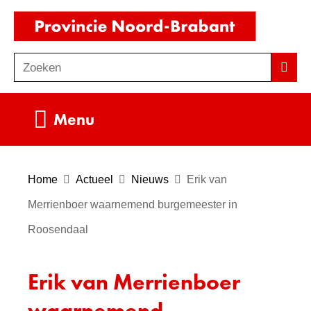
Ga
(naar
naar
homepag
de
Zoeken
Z
Zoek
inhoud
o
e
Uitklappen
Menu
k
e
n
Home
Actueel
Nieuws
Erik van
Merrienboer waarnemend burgemeester in
Roosendaal
Erik van Merrienboer
waarnemend