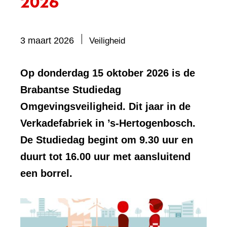
2026
Bevat
3 maart 2026
Veiligheid
visueel
element:
Op donderdag 15 oktober 2026 is de
Foto
Brabantse Studiedag
Omgevingsveiligheid. Dit jaar in de
Verkadefabriek in ’s-Hertogenbosch.
De Studiedag begint om 9.30 uur en
duurt tot 16.00 uur met aansluitend
een borrel.