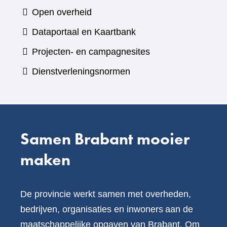
naar
Open overheid
een
(verwijst
Dataportaal en Kaartbank
andere
naar
Projecten- en campagnesites
website)
een
Dienstverleningsnormen
andere
website)
Samen Brabant mooier
maken
De provincie werkt samen met overheden,
bedrijven, organisaties en inwoners aan de
maatschappelijke opgaven van Brabant. Om