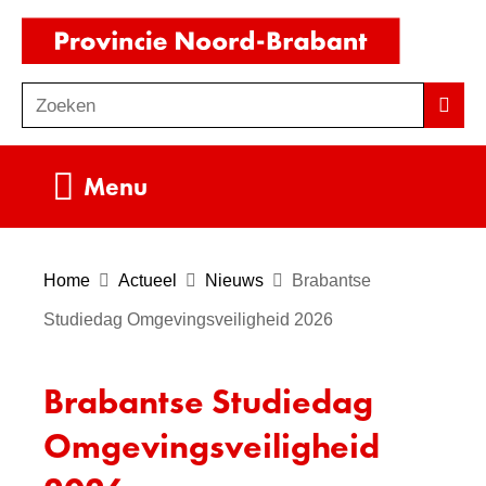
Ga
(naar
naar
homepag
de
Zoeken
Z
Zoek
inhoud
o
e
Uitklappen
Menu
k
e
n
Home
Actueel
Nieuws
Brabantse
Studiedag Omgevingsveiligheid 2026
Brabantse Studiedag
Omgevingsveiligheid