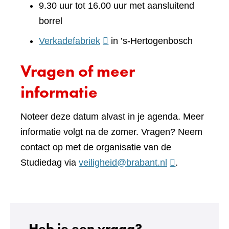
9.30 uur tot 16.00 uur met aansluitend
borrel
(verwijst
Verkadefabriek
in ’s-Hertogenbosch
naar
Vragen of meer
een
andere
informatie
website)
Noteer deze datum alvast in je agenda. Meer
informatie volgt na de zomer. Vragen? Neem
contact op met de organisatie van de
Studiedag via
veiligheid@brabant.nl
.
Heb je een vraag?