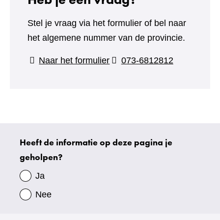
Stel je vraag via het formulier of bel naar
het algemene nummer van de provincie.
(verwijst
Naar het formulier
073-6812812
naar
een
andere
website)
Heeft de informatie op deze pagina je
Uw
geholpen?
gegevens
Ja
Nee