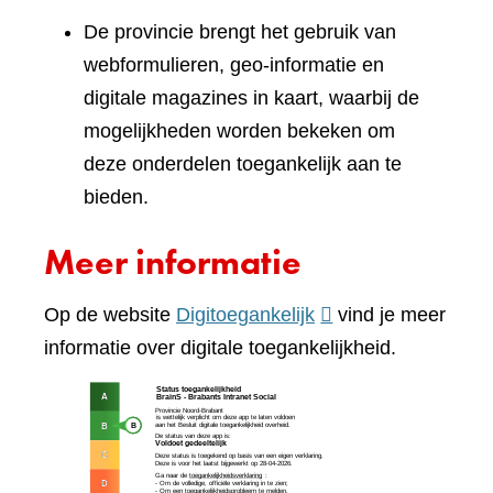
De provincie brengt het gebruik van
webformulieren, geo-informatie en
digitale magazines in kaart, waarbij de
mogelijkheden worden bekeken om
deze onderdelen toegankelijk aan te
bieden.
Meer informatie
(verwijst
Op de website
Digitoegankelijk
vind je meer
naar
informatie over digitale toegankelijkheid.
een
(verw
andere
naar
website)
een