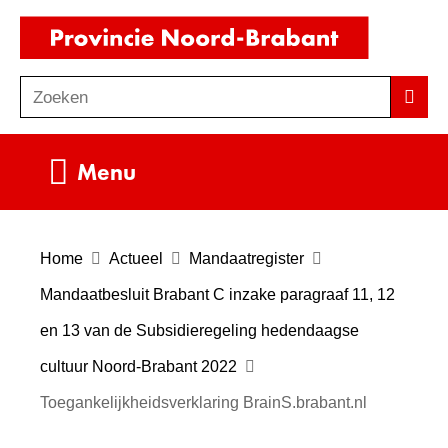
Ga
(naar
naar
homepag
de
Zoeken
Z
Zoek
inhoud
o
e
Uitklappen
Menu
k
e
n
Home
Actueel
Mandaatregister
Mandaatbesluit Brabant C inzake paragraaf 11, 12
en 13 van de Subsidieregeling hedendaagse
cultuur Noord-Brabant 2022
Toegankelijkheidsverklaring BrainS.brabant.nl