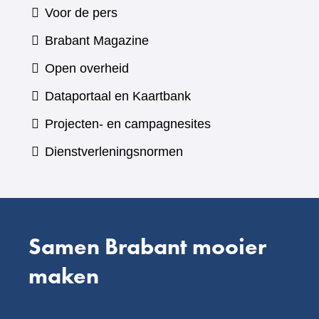
Voor de pers
(verwijst
Brabant Magazine
naar
Open overheid
een
(verwijst
Dataportaal en Kaartbank
andere
naar
Projecten- en campagnesites
website)
een
Dienstverleningsnormen
andere
website)
Samen Brabant mooier
maken