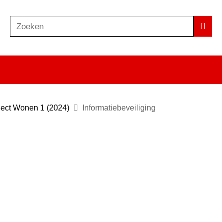
Zoeken
Z
Zoek
o
e
k
e
n
ject Wonen 1 (2024)
Informatiebeveiliging