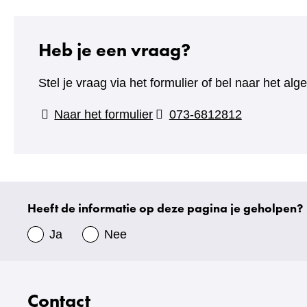
Heb je een vraag?
Stel je vraag via het formulier of bel naar het 
(verwijst
Naar het formulier
073-6812812
naar
een
andere
website)
Heeft de informatie op deze pagina je geholpen?
Uw
gegevens
Ja
Nee
Contact