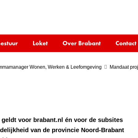
Ga
naar
e)
de
inhoud
estuur
Loket
Over Brabant
Contact
ammamanager Wonen, Werken & Leefomgeving
Mandaat pro
 geldt voor brabant.nl én voor de subsites
rdelijkheid van de provincie Noord-Brabant