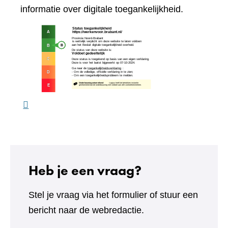
website)
naar
informatie over digitale toegankelijkheid.
een
(verw
andere
naar
website)
een
ande
webs
Heb je een vraag?
Stel je vraag via het formulier of stuur een
bericht naar de webredactie.