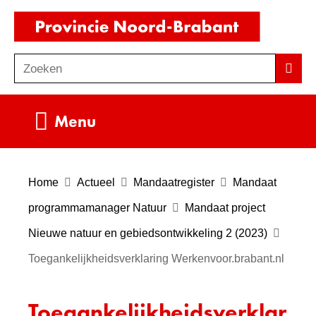
Ga
(naar
naar
homepag
de
Zoeken
Z
Zoek
inhoud
o
e
Uitklappen
Menu
k
e
n
Home
Actueel
Mandaatregister
Mandaat
programmamanager Natuur
Mandaat project
Nieuwe natuur en gebiedsontwikkeling 2 (2023)
Toegankelijkheidsverklaring Werkenvoor.brabant.nl
Toegankelijkheidsverklar