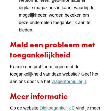
webformulieren, geo-informatie en
digitale magazines in kaart, waarbij de
mogelijkheden worden bekeken om
deze onderdelen toegankelijk aan te
bieden.
Meld een probleem met
toegankelijkheid
Kom je een probleem tegen met de
toegankelijkheid van deze website? Geef het
(verwijst
aan ons door via het
vragenformulier
.
naar
Meer informatie
een
andere
(verwijst
Op de website
Digitoegankelijk
vind je meer