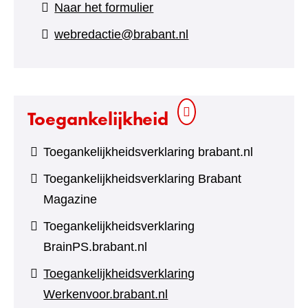
(verwijst
Naar het formulier
naar
webredactie@brabant.nl
een
andere
website)
Toegankelijkheid
Toegankelijkheidsverklaring brabant.nl
Toegankelijkheidsverklaring Brabant
Magazine
Toegankelijkheidsverklaring
BrainPS.brabant.nl
Toegankelijkheidsverklaring
Werkenvoor.brabant.nl