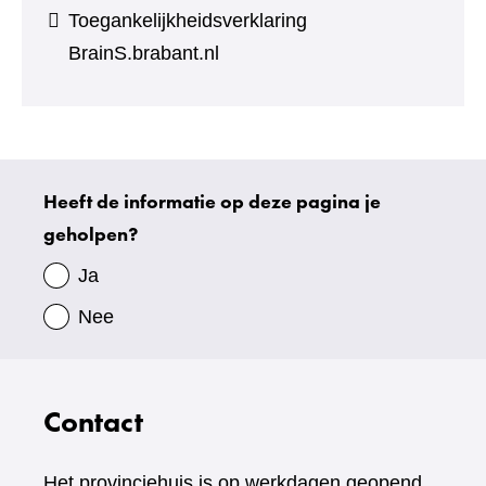
Toegankelijkheidsverklaring
BrainS.brabant.nl
Heeft de informatie op deze pagina je
Uw
geholpen?
gegevens
Ja
Nee
Contact
Het provinciehuis is op werkdagen geopend