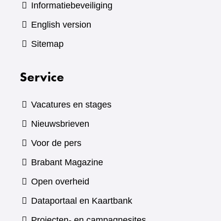
Informatiebeveiliging
English version
Sitemap
Service
Vacatures en stages
Nieuwsbrieven
Voor de pers
(verwijst
Brabant Magazine
naar
Open overheid
een
(verwijst
Dataportaal en Kaartbank
andere
naar
Projecten- en campagnesites