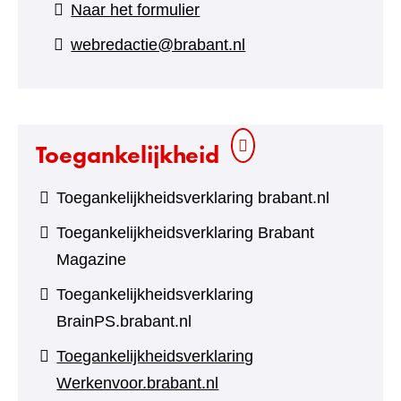
(verwijst
Naar het formulier
naar
webredactie@brabant.nl
een
andere
website)
Toegankelijkheid
Toegankelijkheidsverklaring brabant.nl
Toegankelijkheidsverklaring Brabant
Magazine
Toegankelijkheidsverklaring
BrainPS.brabant.nl
Toegankelijkheidsverklaring
Werkenvoor.brabant.nl