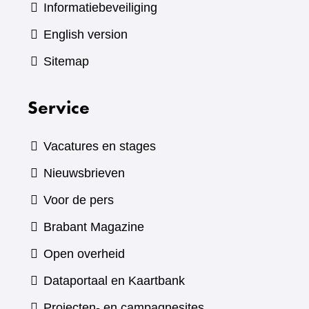
Informatiebeveiliging
English version
Sitemap
Service
Vacatures en stages
Nieuwsbrieven
Voor de pers
(verwijst
Brabant Magazine
naar
Open overheid
een
(verwijst
Dataportaal en Kaartbank
andere
naar
Projecten- en campagnesites