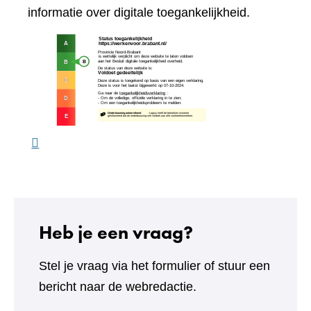
website)
naar
informatie over digitale toegankelijkheid.
een
(verw
andere
naar
website)
een
ande
webs
Heb je een vraag?
Stel je vraag via het formulier of stuur een
bericht naar de webredactie.