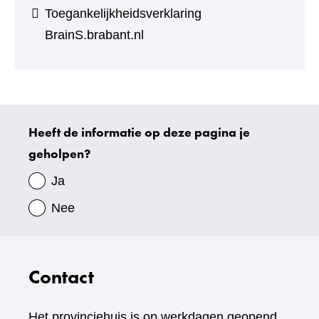
Toegankelijkheidsverklaring
BrainS.brabant.nl
Heeft de informatie op deze pagina je
Uw
geholpen?
gegevens
Ja
Nee
Contact
Het provinciehuis is op werkdagen geopend