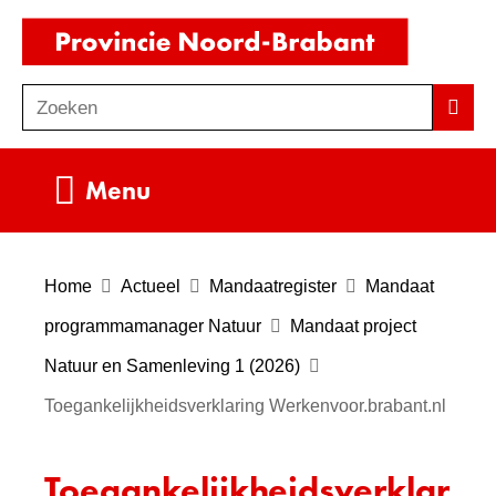
Ga
(naar
naar
homepag
de
Zoeken
Z
Zoek
inhoud
o
e
Uitklappen
Menu
k
e
n
Home
Actueel
Mandaatregister
Mandaat
programmamanager Natuur
Mandaat project
Natuur en Samenleving 1 (2026)
Toegankelijkheidsverklaring Werkenvoor.brabant.nl
Toegankelijkheidsverklar