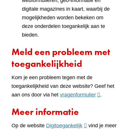
webformulieren, geo-informatie en
digitale magazines in kaart, waarbij de
mogelijkheden worden bekeken om
deze onderdelen toegankelijk aan te
bieden.
Meld een probleem met
toegankelijkheid
Kom je een probleem tegen met de
toegankelijkheid van deze website? Geef het
(verwijst
aan ons door via het
vragenformulier
.
naar
Meer informatie
een
andere
(verwijst
Op de website
Digitoegankelijk
vind je meer