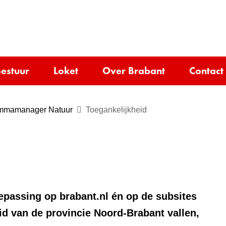
Ga
naar
e)
de
inhoud
estuur
Loket
Over Brabant
Contact
ammamanager Natuur
Toegankelijkheid
oepassing op brabant.nl én op de subsites
id van de provincie Noord-Brabant vallen,