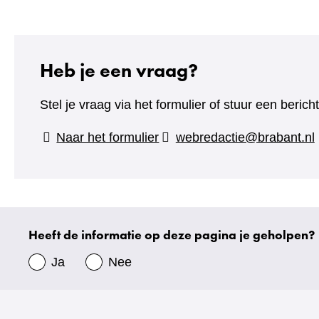
Heb je een vraag?
Stel je vraag via het formulier of stuur een beric
(verwijst
Naar het formulier
webredactie@brabant.nl
naar
een
andere
website)
Heeft de informatie op deze pagina je geholpen?
Uw
gegevens
Ja
Nee