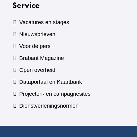
Service
Vacatures en stages
Nieuwsbrieven
Voor de pers
(verwijst
Brabant Magazine
naar
Open overheid
een
(verwijst
Dataportaal en Kaartbank
andere
naar
Projecten- en campagnesites
website)
een
Dienstverleningsnormen
andere
website)