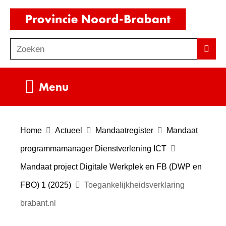
Ga
(naar
naar
homepag
de
Zoeken
Z
Zoek
inhoud
o
e
Uitklappen
Menu
k
e
n
Home
Actueel
Mandaatregister
Mandaat
programmamanager Dienstverlening ICT
Mandaat project Digitale Werkplek en FB (DWP en
FBO) 1 (2025)
Toegankelijkheidsverklaring
brabant.nl