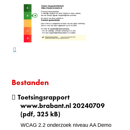
een
(verw
andere
naar
website)
een
ande
webs
Bestanden
Toetsingsrapport
www.brabant.nl 20240709
(pdf, 325 kB)
WCAG 2.2 onderzoek niveau AA Demo