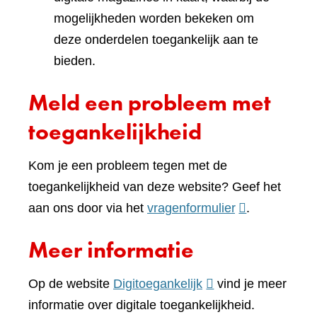
mogelijkheden worden bekeken om
deze onderdelen toegankelijk aan te
bieden.
Meld een probleem met
toegankelijkheid
Kom je een probleem tegen met de
toegankelijkheid van deze website? Geef het
(verwijst
aan ons door via het
vragenformulier
.
naar
Meer informatie
een
andere
(verwijst
Op de website
Digitoegankelijk
vind je meer
website)
naar
informatie over digitale toegankelijkheid.