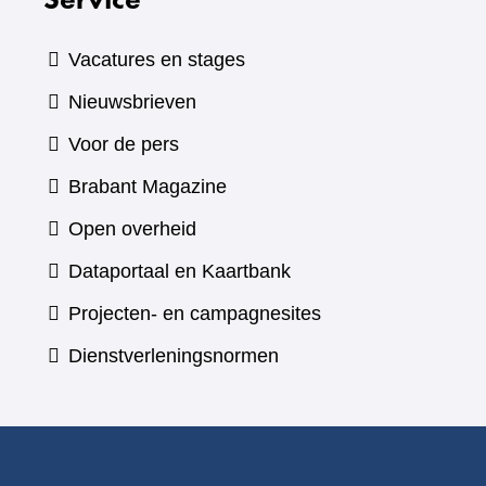
Vacatures en stages
Nieuwsbrieven
Voor de pers
(verwijst
Brabant Magazine
naar
Open overheid
een
(verwijst
Dataportaal en Kaartbank
andere
naar
Projecten- en campagnesites
website)
een
Dienstverleningsnormen
andere
website)