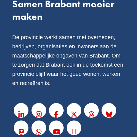
Samen Brabant mooier
maken
De provincie werkt samen met overheden,
bedrijven, organisaties en inwoners aan de
maatschappelijke opgaven van Brabant. Om
te zorgen dat Brabant ook in de toekomst een
provincie blijft waar het goed wonen, werken
en recreëren is.
V
o
LinkedIn
Instagram
Facebook
X
Threads
BlueSky
l