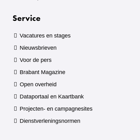
Service
Vacatures en stages
Nieuwsbrieven
Voor de pers
(verwijst
Brabant Magazine
naar
Open overheid
een
(verwijst
Dataportaal en Kaartbank
andere
naar
Projecten- en campagnesites
website)
een
Dienstverleningsnormen
andere
website)