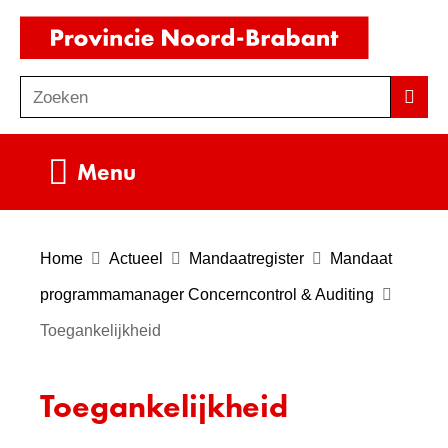
Ga
(naar
naar
homepag
de
Zoeken
Z
Zoek
inhoud
o
e
Uitklappen
Menu
k
e
n
Home
Actueel
Mandaatregister
Mandaat
programmamanager Concerncontrol & Auditing
Toegankelijkheid
Toegankelijkheid