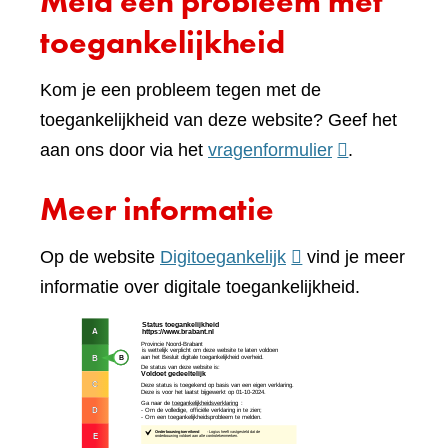
Meld een probleem met
toegankelijkheid
Kom je een probleem tegen met de
toegankelijkheid van deze website? Geef het
(verwijst
aan ons door via het
vragenformulier
.
naar
Meer informatie
een
andere
(verwijst
Op de website
Digitoegankelijk
vind je meer
website)
naar
informatie over digitale toegankelijkheid.
een
(verw
andere
naar
website)
een
ande