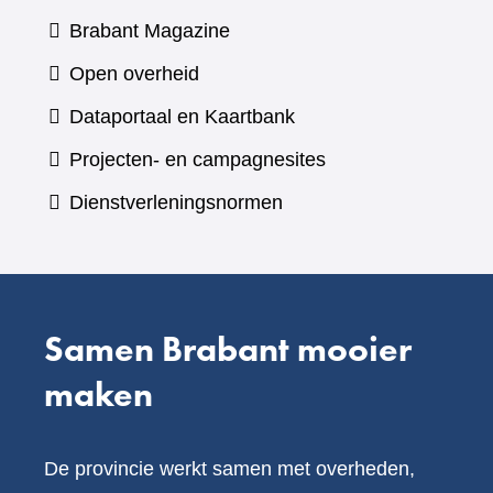
(verwijst
Brabant Magazine
naar
Open overheid
een
(verwijst
Dataportaal en Kaartbank
andere
naar
Projecten- en campagnesites
website)
een
Dienstverleningsnormen
andere
website)
Samen Brabant mooier
maken
De provincie werkt samen met overheden,