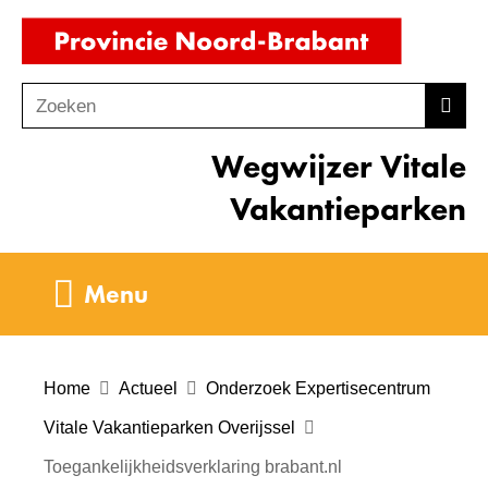
Ga
(naar
naar
homepag
de
Zoeken
Z
Zoek
inhoud
o
Wegwijzer Vitale
e
k
Vakantieparken
e
n
Uitklappen
Menu
Home
Actueel
Onderzoek Expertisecentrum
Vitale Vakantieparken Overijssel
Toegankelijkheidsverklaring brabant.nl