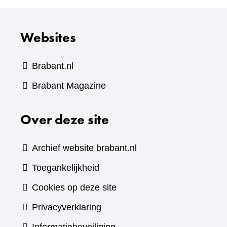
Websites
Brabant.nl
(verwijst
Brabant Magazine
naar
Over deze site
een
andere
website)
Archief website brabant.nl
Toegankelijkheid
Cookies op deze site
Privacyverklaring