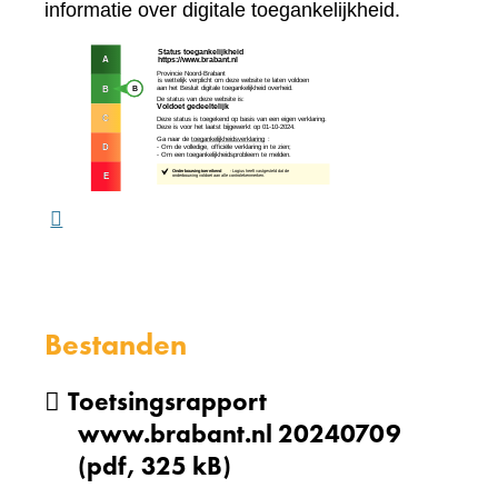
naar
informatie over digitale toegankelijkheid.
een
(verw
andere
naar
website)
een
ande
webs
Bestanden
Toetsingsrapport
www.brabant.nl 20240709
(pdf, 325 kB)