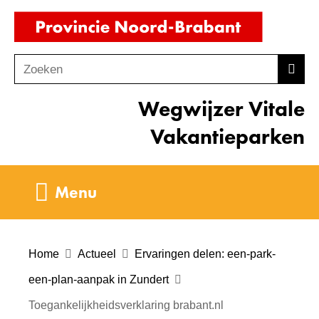
Ga
(naar
naar
homepag
de
Zoeken
Z
Zoek
inhoud
o
Wegwijzer Vitale
e
k
Vakantieparken
e
n
Uitklappen
Menu
Home
Actueel
Ervaringen delen: een-park-
een-plan-aanpak in Zundert
Toegankelijkheidsverklaring brabant.nl