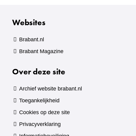
Websites
Brabant.nl
(verwijst
Brabant Magazine
naar
Over deze site
een
andere
website)
Archief website brabant.nl
Toegankelijkheid
Cookies op deze site
Privacyverklaring