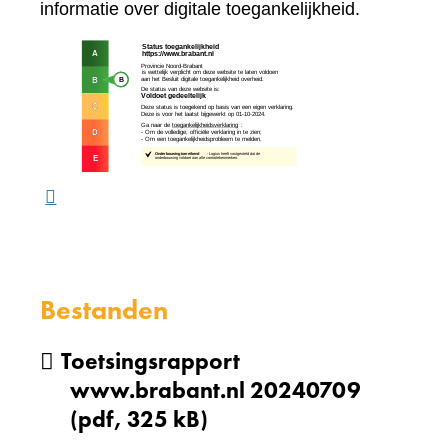
naar
informatie over digitale toegankelijkheid.
een
(verw
andere
naar
website)
een
ande
webs
Bestanden
Toetsingsrapport
www.brabant.nl 20240709
(pdf, 325 kB)