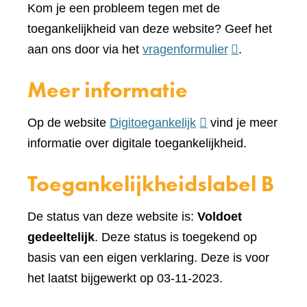
Kom je een probleem tegen met de
toegankelijkheid van deze website? Geef het
(verwijst
aan ons door via het
vragenformulier
.
naar
Meer informatie
een
andere
(verwijst
Op de website
Digitoegankelijk
vind je meer
website)
naar
informatie over digitale toegankelijkheid.
een
Toegankelijkheidslabel B
andere
website)
De status van deze website is:
Voldoet
gedeeltelijk
. Deze status is toegekend op
basis van een eigen verklaring. Deze is voor
het laatst bijgewerkt op 03-11-2023.