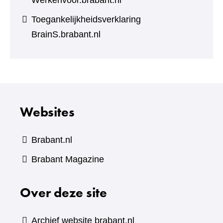
Werkenvoor.brabant.nl
Toegankelijkheidsverklaring
BrainS.brabant.nl
Websites
Brabant.nl
(verwijst
Brabant Magazine
naar
Over deze site
een
andere
website)
Archief website brabant.nl