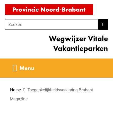
Ga
(naar
naar
homepag
de
Zoeken
Z
Zoek
inhoud
o
Wegwijzer Vitale
e
k
Vakantieparken
e
n
Uitklappen
Menu
Home
Toegankelijkheidsverklaring Brabant
Magazine