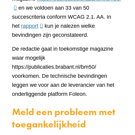
naar
en we voldoen aan 33 van 50
een
succescriteria conform WCAG 2.1. AA. In
(verwijst
ander
het
rapport
kun je nalezen welke
naar
websi
bevindingen zijn geconstateerd.
een
De redactie gaat in toekomstige magazine
andere
waar mogelijk
website)
https://publicaties.brabant.nl/bm50/
voorkomen. De technische bevindingen
leggen we voor aan de leverancier van het
onderliggende platform Foleon.
Meld een probleem met
toegankelijkheid