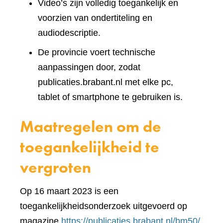
Video’s zijn volledig toegankelijk en
voorzien van ondertiteling en
audiodescriptie.
De provincie voert technische
aanpassingen door, zodat
publicaties.brabant.nl met elke pc,
tablet of smartphone te gebruiken is.
Maatregelen om de
toegankelijkheid te
vergroten
Op 16 maart 2023 is een
toegankelijkheidsonderzoek uitgevoerd op
(verwi
magazine
https://publicaties.brabant.nl/bm50/