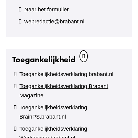
(verwijst
Naar het formulier
naar
webredactie@brabant.nl
een
andere
website)
Toegankelijkheid
Toegankelijkheidsverklaring brabant.nl
Toegankelijkheidsverklaring Brabant
Magazine
Toegankelijkheidsverklaring
BrainPS.brabant.nl
Toegankelijkheidsverklaring