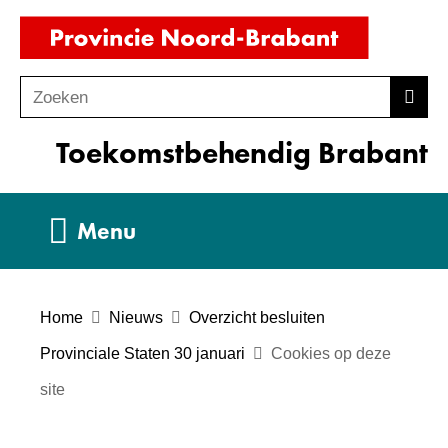
Ga
(naar
naar
homepag
de
Zoeken
Z
Zoek
inhoud
o
Toekomstbehendig Brabant
e
k
e
Uitklappen
Menu
n
Home
Nieuws
Overzicht besluiten
Provinciale Staten 30 januari
Cookies op deze
site