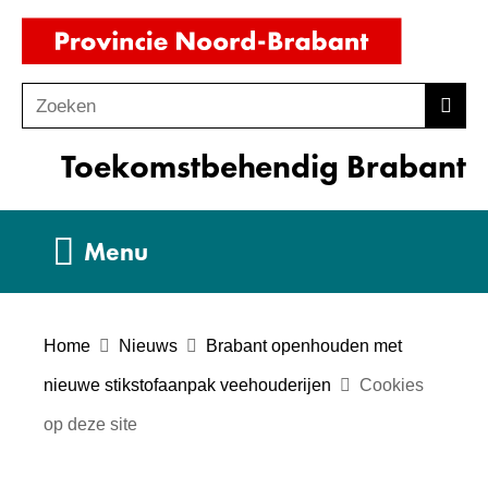
Ga
(naar
naar
homepag
de
Zoeken
Z
Zoek
inhoud
o
Toekomstbehendig Brabant
e
k
e
Uitklappen
Menu
n
Home
Nieuws
Brabant openhouden met
nieuwe stikstofaanpak veehouderijen
Cookies
op deze site