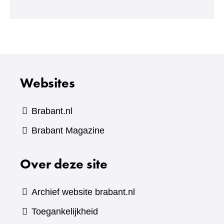
een
andere
website)
Websites
Brabant.nl
(verwijst
Brabant Magazine
naar
Over deze site
een
andere
website)
Archief website brabant.nl
Toegankelijkheid