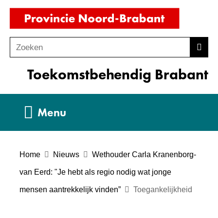
Ga
(naar
naar
homepag
de
Zoeken
Z
Zoek
inhoud
o
Toekomstbehendig Brabant
e
k
e
Uitklappen
Menu
n
Home
Nieuws
Wethouder Carla Kranenborg-
van Eerd: "Je hebt als regio nodig wat jonge
mensen aantrekkelijk vinden”
Toegankelijkheid