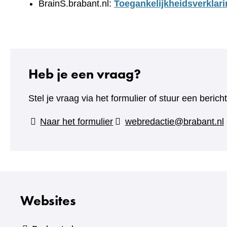
BrainS.brabant.nl:
Toegankelijkheidsverklari
Heb je een vraag?
Stel je vraag via het formulier of stuur een beric
(verwijst
Naar het formulier
webredactie@brabant.nl
naar
een
andere
website)
Websites