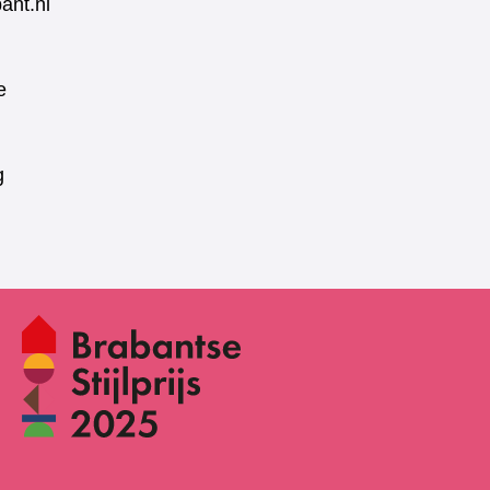
ant.nl
e
g