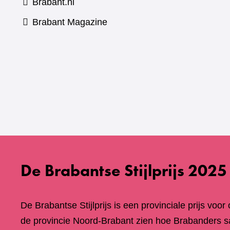
Brabant.nl
(verwijst
Brabant Magazine
naar
een
andere
website)
De Brabantse Stijlprijs 2025
De Brabantse Stijlprijs is een provinciale prijs voor
de provincie Noord-Brabant zien hoe Brabanders 