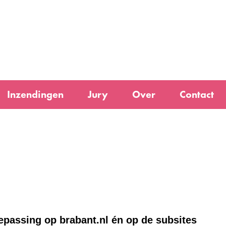
Ga
naar
e)
de
inhoud
Inzendingen
Jury
Over
Contact
oepassing op brabant.nl én op de subsites