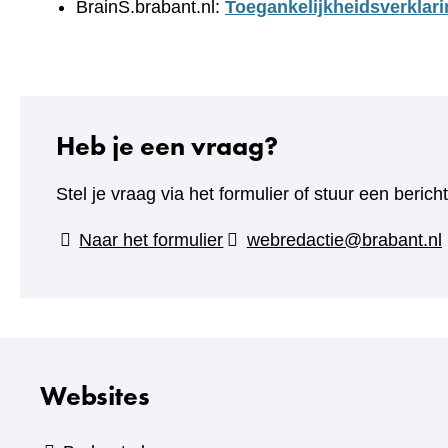
BrainS.brabant.nl:
Toegankelijkheidsverklari
Heb je een vraag?
Stel je vraag via het formulier of stuur een beric
(verwijst
Naar het formulier
webredactie@brabant.nl
naar
een
andere
website)
Websites