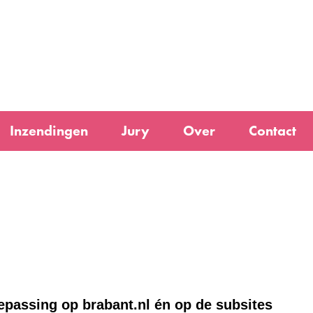
Ga
naar
e)
de
inhoud
Inzendingen
Jury
Over
Contact
oepassing op brabant.nl én op de subsites