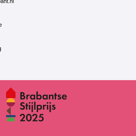
ant.nl
e
g