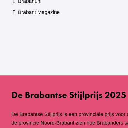
Brabant.nl
(verwijst
Brabant Magazine
naar
een
andere
website)
De Brabantse Stijlprijs 2025
De Brabantse Stijlprijs is een provinciale prijs voor
de provincie Noord-Brabant zien hoe Brabanders 