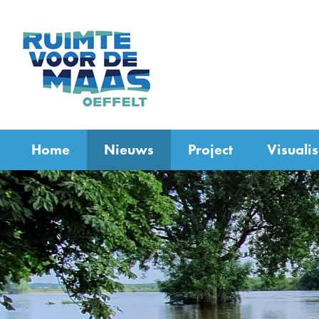
(naar
homepage)
Home
Nieuws
Project
Visualis