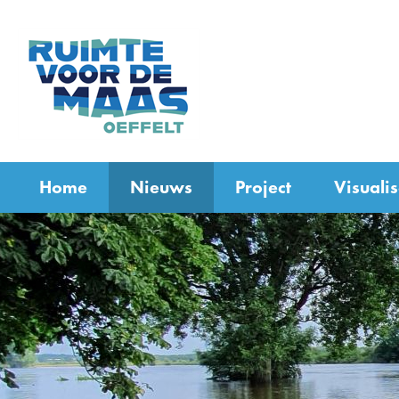
(naar
homepage)
Home
Nieuws
Project
Visualis