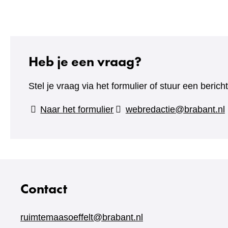
Heb je een vraag?
Stel je vraag via het formulier of stuur een beric
(verwijst
Naar het formulier
webredactie@brabant.nl
naar
een
andere
website)
Contact
ruimtemaasoeffelt@brabant.nl