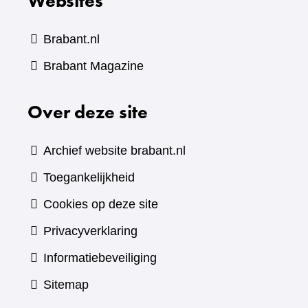
Websites
Brabant.nl
(verwijst
Brabant Magazine
naar
Over deze site
een
andere
website)
Archief website brabant.nl
Toegankelijkheid
Cookies op deze site
Privacyverklaring
Informatiebeveiliging
Sitemap