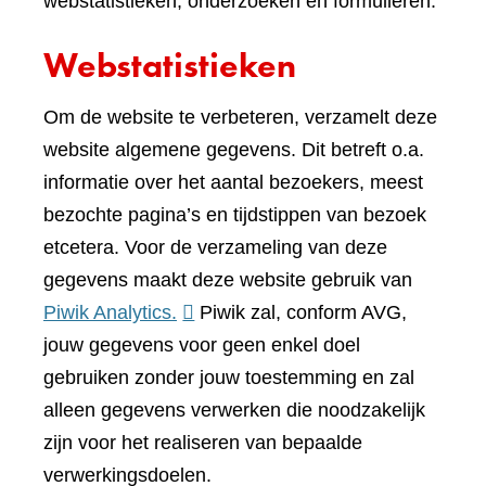
webstatistieken, onderzoeken en formulieren.
Webstatistieken
Om de website te verbeteren, verzamelt deze
website algemene gegevens. Dit betreft o.a.
informatie over het aantal bezoekers, meest
bezochte pagina’s en tijdstippen van bezoek
etcetera. Voor de verzameling van deze
gegevens maakt deze website gebruik van
(verwijst
Piwik Analytics.
Piwik zal, conform AVG,
naar
jouw gegevens voor geen enkel doel
een
gebruiken zonder jouw toestemming en zal
andere
alleen gegevens verwerken die noodzakelijk
website)
zijn voor het realiseren van bepaalde
verwerkingsdoelen.