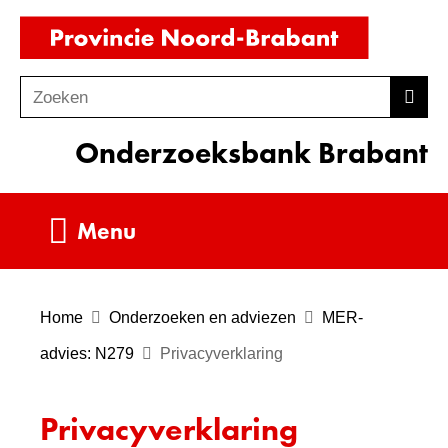
Ga
(naar
naar
homepag
de
Zoeken
Z
Zoek
inhoud
o
Onderzoeksbank Brabant
e
k
e
Uitklappen
Menu
n
Home
Onderzoeken en adviezen
MER-
advies: N279
Privacyverklaring
Privacyverklaring