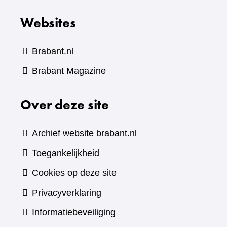
Websites
Brabant.nl
(verwijst
Brabant Magazine
naar
Over deze site
een
andere
website)
Archief website brabant.nl
Toegankelijkheid
Cookies op deze site
Privacyverklaring
Informatiebeveiliging