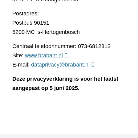
Postadres:
Postbus 90151
5200 MC ‘s-Hertogenbosch
Centraal telefoonnummer: 073-6812812
(verwijst
Site:
www.brabant.nl
naar
E-mail:
dataprivacy@brabant.nl
een
Deze privacyverklaring is voor het laatst
andere
aangepast op 5 juni 2025.
website)