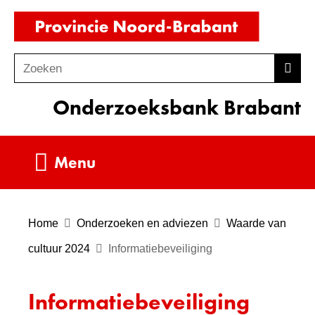
Ga
(naar
naar
homepag
de
Zoeken
Z
Zoek
inhoud
o
Onderzoeksbank Brabant
e
k
e
Uitklappen
Menu
n
Home
Onderzoeken en adviezen
Waarde van
cultuur 2024
Informatiebeveiliging
Informatiebeveiliging