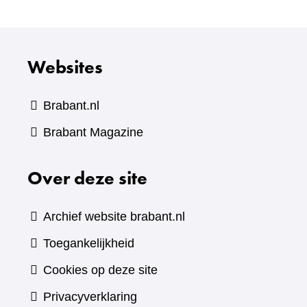
Websites
Brabant.nl
(verwijst
Brabant Magazine
naar
Over deze site
een
andere
website)
Archief website brabant.nl
Toegankelijkheid
Cookies op deze site
Privacyverklaring