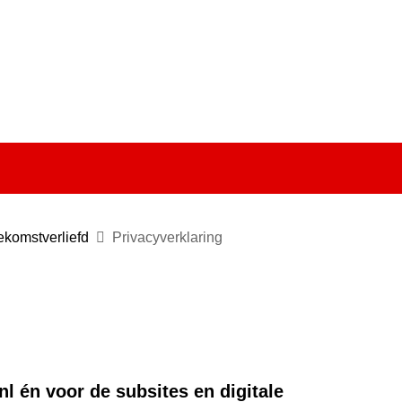
Ga
naar
e)
de
inhoud
ekomstverliefd
Privacyverklaring
nl én voor de subsites en digitale