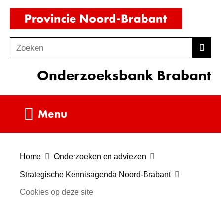
Ga
(naar
naar
homepag
de
Zoeken
Z
Zoek
inhoud
o
Onderzoeksbank Brabant
e
k
e
Uitklappen
Menu
n
Home
Onderzoeken en adviezen
Strategische Kennisagenda Noord-Brabant
Cookies op deze site