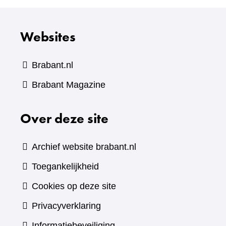
Websites
Brabant.nl
(verwijst
Brabant Magazine
naar
Over deze site
een
andere
website)
Archief website brabant.nl
Toegankelijkheid
Cookies op deze site
Privacyverklaring
Informatiebeveiliging