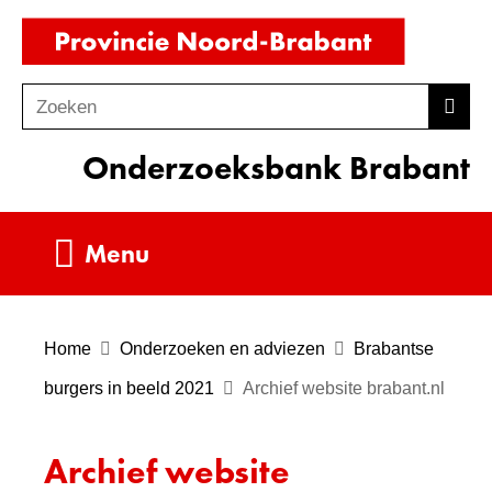
Ga
(naar
naar
homepag
de
Zoeken
Z
Zoek
inhoud
o
Onderzoeksbank Brabant
e
k
e
Uitklappen
Menu
n
Home
Onderzoeken en adviezen
Brabantse
burgers in beeld 2021
Archief website brabant.nl
Archief website