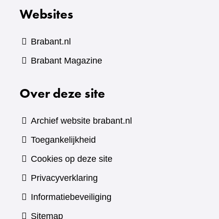
Websites
Brabant.nl
(verwijst
Brabant Magazine
naar
Over deze site
een
andere
website)
Archief website brabant.nl
Toegankelijkheid
Cookies op deze site
Privacyverklaring
Informatiebeveiliging
Sitemap