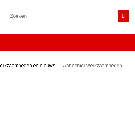
Zoeken
Z
Zoek
o
e
k
e
n
rkzaamheden en nieuws
Aannemer werkzaamheden