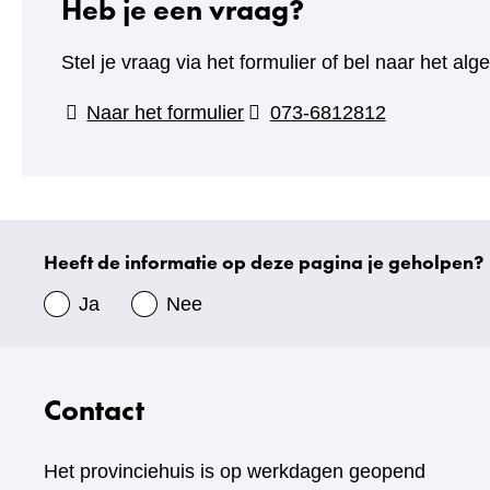
Heb je een vraag?
Stel je vraag via het formulier of bel naar het 
(verwijst
Naar het formulier
073-6812812
naar
een
andere
website)
Heeft de informatie op deze pagina je geholpen?
Uw
gegevens
Ja
Nee
Contact
Het provinciehuis is op werkdagen geopend