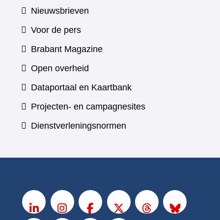
Nieuwsbrieven
Voor de pers
(verwijst
Brabant Magazine
naar
Open overheid
een
(verwijst
Dataportaal en Kaartbank
andere
naar
Projecten- en campagnesites
website)
een
Dienstverleningsnormen
andere
website)
V
o