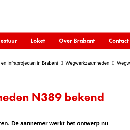
Ga
naar
e)
de
inhoud
estuur
Loket
Over Brabant
Contact
en infraprojecten in Brabant
Wegwerkzaamheden
Wegwe
eden N389 bekend
eren. De aannemer werkt het ontwerp nu