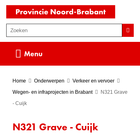
Ga
(naar
naar
homepag
de
Zoeken
Z
Zoek
inhoud
o
e
Uitklappen
Menu
k
e
n
Home
Onderwerpen
Verkeer en vervoer
Wegen- en infraprojecten in Brabant
N321 Grave
- Cuijk
N321 Grave - Cuijk