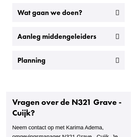
Uitklappen
Wat gaan we doen?
Uitklappen
Aanleg middengeleiders
Uitklappen
Planning
Vragen over de N321 Grave -
Cuijk?
Neem contact op met Karima Adema,
omgevingsmanager N321 Grave - Cuijk. Je