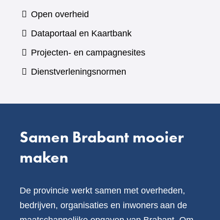
naar
Open overheid
een
(verwijst
Dataportaal en Kaartbank
andere
naar
Projecten- en campagnesites
website)
een
Dienstverleningsnormen
andere
website)
Samen Brabant mooier
maken
De provincie werkt samen met overheden,
bedrijven, organisaties en inwoners aan de