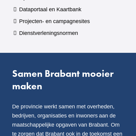
een
(verwijst
Dataportaal en Kaartbank
andere
naar
Projecten- en campagnesites
website)
een
Dienstverleningsnormen
andere
website)
Samen Brabant mooier
maken
De provincie werkt samen met overheden,
bedrijven, organisaties en inwoners aan de
maatschappelijke opgaven van Brabant. Om
te zorgen dat Brabant ook in de toekomst een