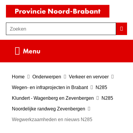
Ga
(naar
naar
homepag
de
Zoeken
Z
Zoek
inhoud
o
e
Uitklappen
Menu
k
e
n
Home
Onderwerpen
Verkeer en vervoer
Wegen- en infraprojecten in Brabant
N285
Klundert - Wagenberg en Zevenbergen
N285
Noordelijke randweg Zevenbergen
Wegwerkzaamheden en nieuws N285