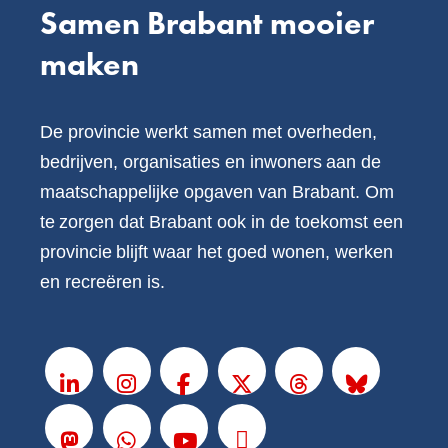
Samen Brabant mooier
maken
De provincie werkt samen met overheden,
bedrijven, organisaties en inwoners aan de
maatschappelijke opgaven van Brabant. Om
te zorgen dat Brabant ook in de toekomst een
provincie blijft waar het goed wonen, werken
en recreëren is.
V
o
LinkedIn
Instagram
Facebook
X
Threads
BlueSky
l