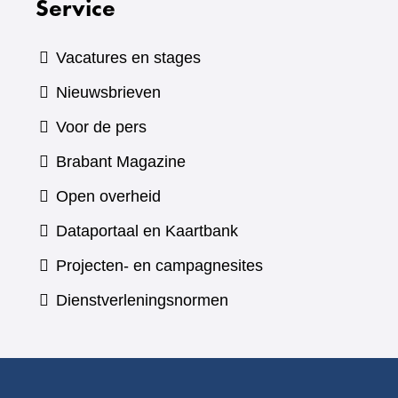
Service
Vacatures en stages
Nieuwsbrieven
Voor de pers
(verwijst
Brabant Magazine
naar
Open overheid
een
(verwijst
Dataportaal en Kaartbank
andere
naar
Projecten- en campagnesites
website)
een
Dienstverleningsnormen
andere
website)