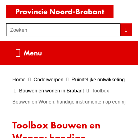
Ga
(naar
naar
homepag
de
Zoeken
Z
Zoek
inhoud
o
e
Uitklappen
Menu
k
e
n
Home
Onderwerpen
Ruimtelijke ontwikkeling
Bouwen en wonen in Brabant
Toolbox
Bouwen en Wonen: handige instrumenten op een rij
Toolbox Bouwen en
Wonen: handige