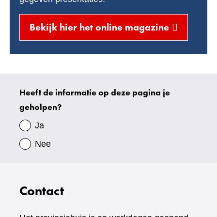
(verwijst
Bekijk hier het online magazine
naar
een
andere
website)
Heeft de informatie op deze pagina je
Uw
geholpen?
gegevens
Ja
Nee
Contact