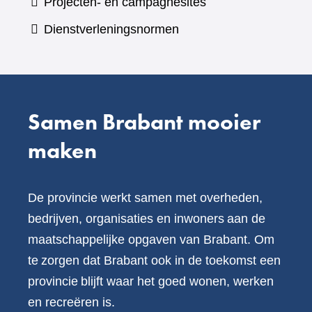
Projecten- en campagnesites
website)
een
Dienstverleningsnormen
andere
website)
Samen Brabant mooier
maken
De provincie werkt samen met overheden,
bedrijven, organisaties en inwoners aan de
maatschappelijke opgaven van Brabant. Om
te zorgen dat Brabant ook in de toekomst een
provincie blijft waar het goed wonen, werken
en recreëren is.