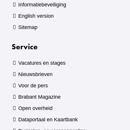
Informatiebeveiliging
English version
Sitemap
Service
Vacatures en stages
Nieuwsbrieven
Voor de pers
(verwijst
Brabant Magazine
naar
Open overheid
een
(verwijst
Dataportaal en Kaartbank
andere
naar