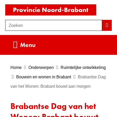
Ga
(naar
naar
homepag
de
Zoeken
Z
Zoek
inhoud
o
e
Uitklappen
Menu
k
e
n
Home
Onderwerpen
Ruimtelijke ontwikkeling
Bouwen en wonen in Brabant
Brabantse Dag
van het Wonen: Brabant bouwt aan morgen
Brabantse Dag van het
Wonen: Brabant bouwt