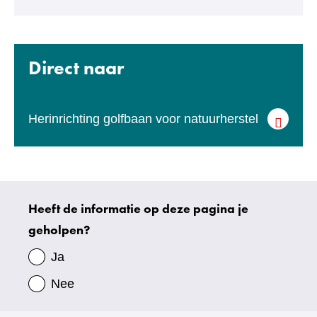
een
andere
website)
Direct naar
Herinrichting golfbaan voor natuurherstel
Heeft de informatie op deze pagina je
Uw
geholpen?
gegevens
Ja
Nee