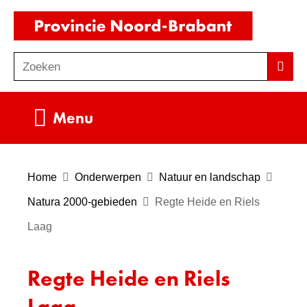
Ga
(naar
naar
homepag
de
Zoeken
Z
Zoek
inhoud
o
e
Uitklappen
Menu
k
e
n
Home
Onderwerpen
Natuur en landschap
Natura 2000-gebieden
Regte Heide en Riels
Laag
Regte Heide en Riels
Laag