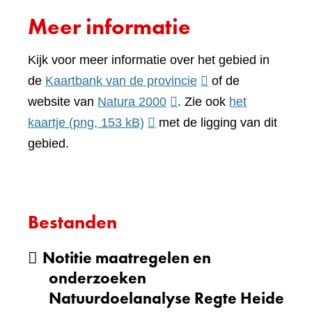
Meer informatie
Kijk voor meer informatie over het gebied in
(verwijst
de
Kaartbank van de provincie
of de
(verwijst
naar
website van
Natura 2000
. Zie ook
het
naar
een
kaartje
(png, 153 kB)
met de ligging van dit
een
andere
gebied.
andere
website)
website)
Bestanden
Notitie maatregelen en
onderzoeken
Natuurdoelanalyse Regte Heide