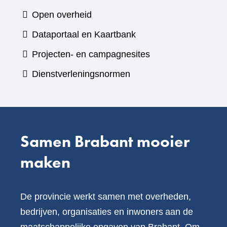
naar
Open overheid
een
(verwijst
Dataportaal en Kaartbank
andere
naar
Projecten- en campagnesites
website)
een
Dienstverleningsnormen
andere
website)
Samen Brabant mooier
maken
De provincie werkt samen met overheden,
bedrijven, organisaties en inwoners aan de