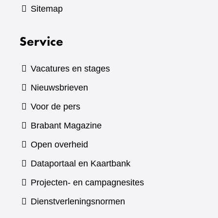
Sitemap
Service
Vacatures en stages
Nieuwsbrieven
Voor de pers
(verwijst
Brabant Magazine
naar
Open overheid
een
(verwijst
Dataportaal en Kaartbank
andere
naar
Projecten- en campagnesites
website)
een
Dienstverleningsnormen
andere