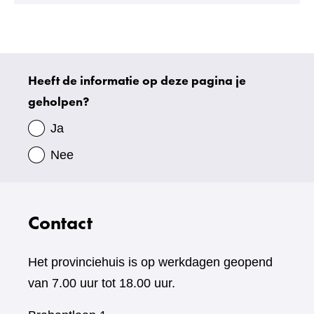
een
andere
website)
Heeft de informatie op deze pagina je
Uw
geholpen?
gegevens
Ja
Nee
Contact
Het provinciehuis is op werkdagen geopend
van 7.00 uur tot 18.00 uur.