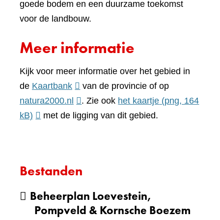
goede bodem en een duurzame toekomst
voor de landbouw.
Meer informatie
Kijk voor meer informatie over het gebied in
(verwijst
de
Kaartbank
van de provincie of op
naar
(verwijst
natura2000.nl
. Zie ook
het kaartje
(png, 164
een
naar
kB)
met de ligging van dit gebied.
andere
een
website)
andere
website)
Bestanden
Beheerplan Loevestein,
Pompveld & Kornsche Boezem