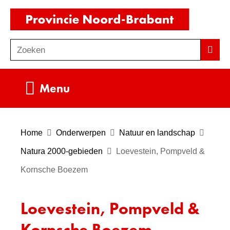
Ga
(naar
naar
homepag
de
Zoeken
Z
Zoek
inhoud
o
e
Uitklappen
Menu
k
e
n
Home
Onderwerpen
Natuur en landschap
Natura 2000-gebieden
Loevestein, Pompveld &
Kornsche Boezem
Loevestein, Pompveld &
Kornsche Boezem